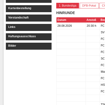
1. Bundesliga
DFB-Pokal
C
Kartenbestellung
HINRUNDE
Vorstandschaft
Datum
Anstoß
Be
28.08.2026
20:30 h
FC 
Links
SV 
Haftungsausschluss
FC 
FC 
Bilder
FC 
SC 
FC
Mai
FC 
HS
FC
TS